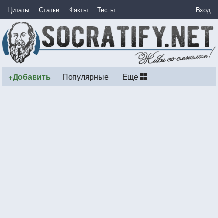
Цитаты
Статьи
Факты
Тесты
Вход
+Добавить
Популярные
Еще