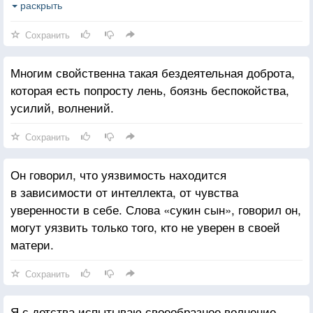
выше критики и выше морали. Выходит, важно не
раскрыть
то, что делаешь, а то, как делаешь, как это
Сохранить
называешь.
Многим свойственна такая бездеятельная доброта,
которая есть попросту лень, боязнь беспокойства,
усилий, волнений.
Сохранить
Он говорил, что уязвимость находится
в зависимости от интеллекта, от чувства
уверенности в себе. Слова «сукин сын», говорил он,
могут уязвить только того, кто не уверен в своей
матери.
Сохранить
Я с детства испытываю своеобразное волнение