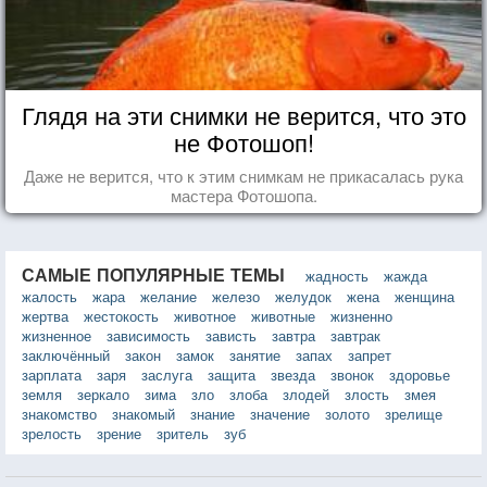
Глядя на эти снимки не верится, что это
не Фотошоп!
Даже не верится, что к этим снимкам не прикасалась рука
мастера Фотошопа.
САМЫЕ ПОПУЛЯРНЫЕ ТЕМЫ
жадность
жажда
жалость
жара
желание
железо
желудок
жена
женщина
жертва
жестокость
животное
животные
жизненно
жизненное
зависимость
зависть
завтра
завтрак
заключённый
закон
замок
занятие
запах
запрет
зарплата
заря
заслуга
защита
звезда
звонок
здоровье
земля
зеркало
зима
зло
злоба
злодей
злость
змея
знакомство
знакомый
знание
значение
золото
зрелище
зрелость
зрение
зритель
зуб