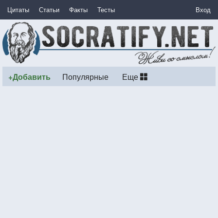
Цитаты
Статьи
Факты
Тесты
Вход
+Добавить
Популярные
Еще