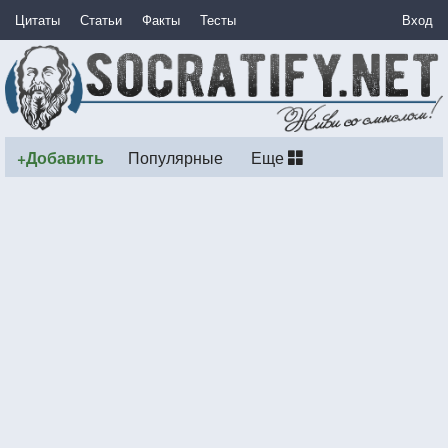
Цитаты
Статьи
Факты
Тесты
Вход
+Добавить
Популярные
Еще