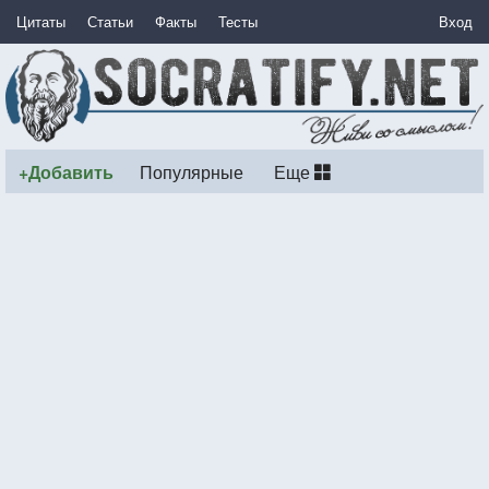
Цитаты
Статьи
Факты
Тесты
Вход
+Добавить
Популярные
Еще