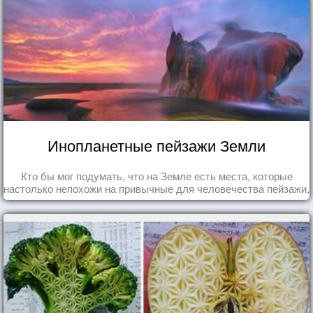
Инопланетные пейзажи Земли
Кто бы мог подумать, что на Земле есть места, которые
настолько непохожи на привычные для человечества пейзажи,
что кажутся и вовсе инопланетными!