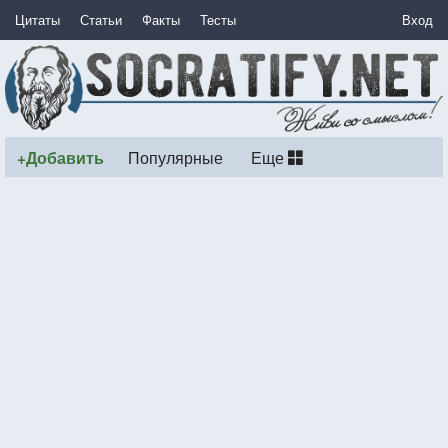
Цитаты
Статьи
Факты
Тесты
Вход
+Добавить
Популярные
Еще