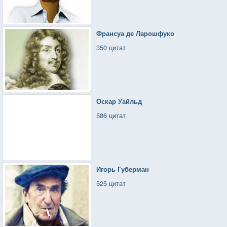
Франсуа де Ларошфуко
350 цитат
Оскар Уайльд
586 цитат
Игорь Губерман
525 цитат