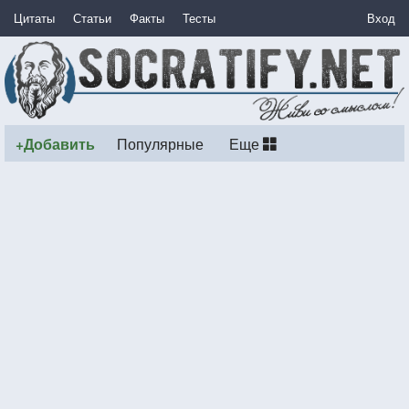
Цитаты
Статьи
Факты
Тесты
Вход
+Добавить
Популярные
Еще