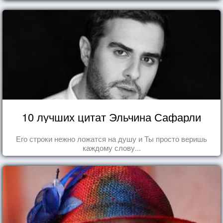
10 лучших цитат Эльчина Сафарли
Его строки нежно ложатся на душу и Ты просто веришь
каждому слову...