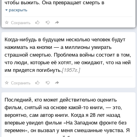
чтобы выжить. Она превращает смерть в
приключение, если смерть тебя пощадила. Но
раскрыть
смерть — не приключение: смысл войны в том,
Сохранить
чтобы убивать, а не выживать. Поэтому лишь
мертвые могли бы рассказать нам правду о войне.
Когда-нибудь в будущем несколько человек будут
Слова выживших не могут передать её полностью,
нажимать на кнопки — а миллионы умирать
а фильмы иногда могут. Наше зрение более
страшной смертью. Проблема войны состоит в том,
обманчиво, чем слово.
что люди, которые её хотят, не ожидают, что на ней
им придется погибнуть.
[1957г.]
Сохранить
Последний, кто может действительно оценить
фильм, снятый на основе какой-то книги, — это,
вероятно, сам автор книги. Когда я 28 лет назад
впервые увидел фильм «На Западном фронте без
перемен», он вызвал у меня смешанные чувства. Я