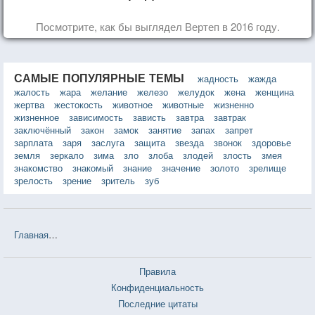
Посмотрите, как бы выглядел Вертеп в 2016 году.
САМЫЕ ПОПУЛЯРНЫЕ ТЕМЫ
жадность
жажда
жалость
жара
желание
железо
желудок
жена
женщина
жертва
жестокость
животное
животные
жизненно
жизненное
зависимость
зависть
завтра
завтрак
заключённый
закон
замок
занятие
запах
запрет
зарплата
заря
заслуга
защита
звезда
звонок
здоровье
земля
зеркало
зима
зло
злоба
злодей
злость
змея
знакомство
знакомый
знание
значение
золото
зрелище
зрелость
зрение
зритель
зуб
Главная
❤❤❤ Зрение очень обманчиво (Эрих Мария Ремарк) — 3 
Правила
Конфиденциальность
Последние цитаты