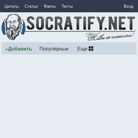
Цитаты
Статьи
Факты
Тесты
Вход
+Добавить
Популярные
Еще