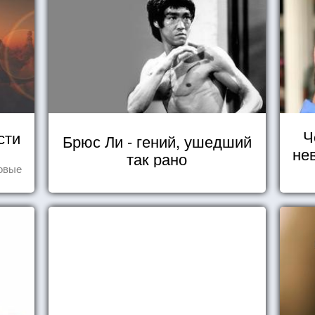
Ч
сти
Брюс Ли - гений, ушедший
не
так рано
овые