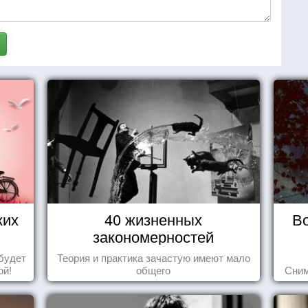
ких
40 жизненных
В
закономерностей
будет
Теория и практика зачастую имеют мало
ой!
общего
Сним