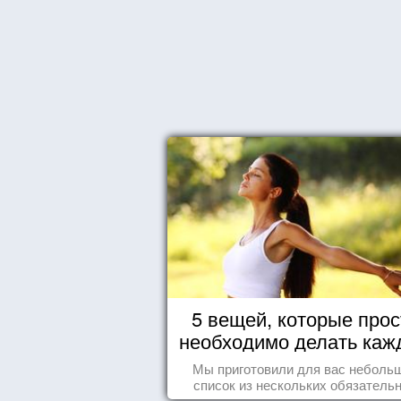
5 вещей, которые прос
необходимо делать каж
день
Мы приготовили для вас неболь
список из нескольких обязатель
вещей, которые должны стать ча