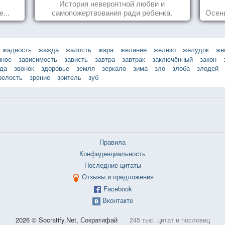
История невероятной любви и
...
самопожертвования ради ребенка.
Осень
жадность
жажда
жалость
жара
желание
железо
желудок
же
нное
зависимость
зависть
завтра
завтрак
заключённый
закон
зда
звонок
здоровье
земля
зеркало
зима
зло
злоба
злодей
релость
зрение
зритель
зуб
Правила
Конфиденциальность
Последние цитаты
Отзывы и предложения
Facebook
Вконтакте
2026 © Socratify.Net, Сократифай
245 тыс. цитат и пословиц