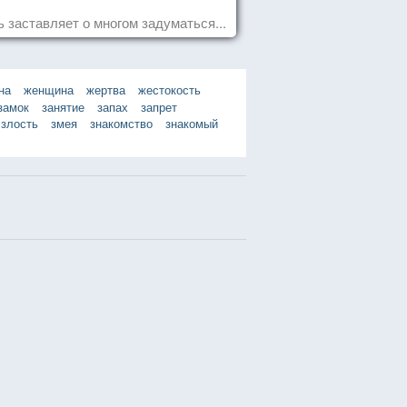
 заставляет о многом задуматься...
на
женщина
жертва
жестокость
замок
занятие
запах
запрет
злость
змея
знакомство
знакомый