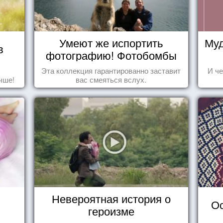
Умеют же испортить
Муд
в
фотографию! Фотобомбы
животных
Эта коллекция гарантированно заставит
И че
чше!
вас смеяться вслух.
Невероятная история о
Ос
героизме