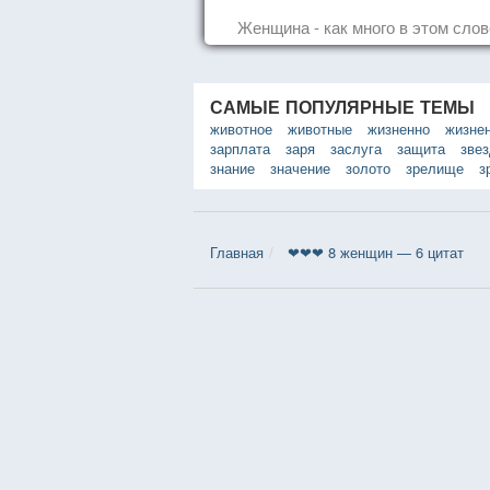
Женщина - как много в этом слове
САМЫЕ ПОПУЛЯРНЫЕ ТЕМЫ
животное
животные
жизненно
жизне
зарплата
заря
заслуга
защита
зве
знание
значение
золото
зрелище
з
Главная
❤❤❤ 8 женщин — 6 цитат