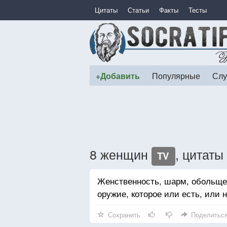
Цитаты
Статьи
Факты
Тесты
+Добавить
Популярные
Слу
8 женщин
, цитаты
TV
Женственность, шарм, обольще
оружие, которое или есть, или н
Сохранить
Поделитьс