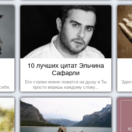
10 лучших цитат Эльчина
Сафарли
Его строки нежно ложатся на душу и Ты
Здес
себя.
просто веришь каждому слову...