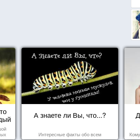
то
А знаете ли Вы, что...?
Д
дый
шой
ных
Интересные факты обо всем
Кому
стью