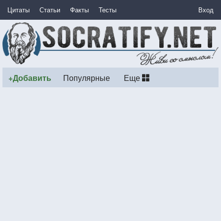
Цитаты
Статьи
Факты
Тесты
Вход
+Добавить
Популярные
Еще