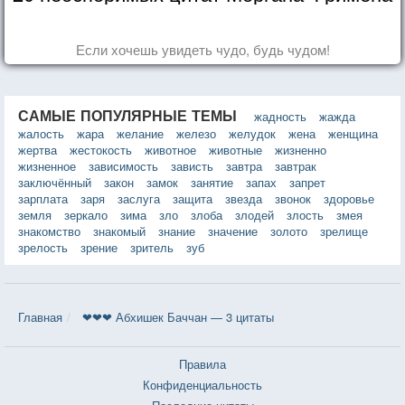
Если хочешь увидеть чудо, будь чудом!
САМЫЕ ПОПУЛЯРНЫЕ ТЕМЫ
жадность
жажда
жалость
жара
желание
железо
желудок
жена
женщина
жертва
жестокость
животное
животные
жизненно
жизненное
зависимость
зависть
завтра
завтрак
заключённый
закон
замок
занятие
запах
запрет
зарплата
заря
заслуга
защита
звезда
звонок
здоровье
земля
зеркало
зима
зло
злоба
злодей
злость
змея
знакомство
знакомый
знание
значение
золото
зрелище
зрелость
зрение
зритель
зуб
Главная
❤❤❤ Абхишек Баччан — 3 цитаты
Правила
Конфиденциальность