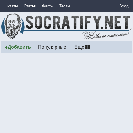
Цитаты
Статьи
Факты
Тесты
Вход
+Добавить
Популярные
Еще