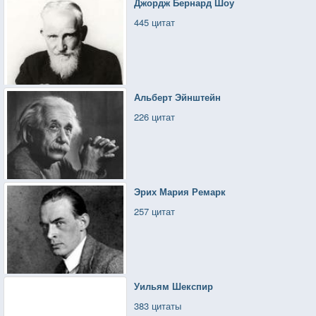
Джордж Бернард Шоу
445 цитат
Альберт Эйнштейн
226 цитат
Эрих Мария Ремарк
257 цитат
Уильям Шекспир
383 цитаты