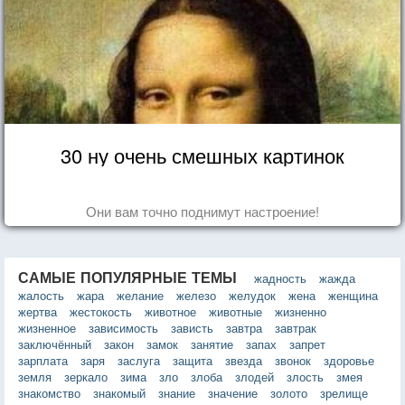
30 ну очень смешных картинок
Они вам точно поднимут настроение!
САМЫЕ ПОПУЛЯРНЫЕ ТЕМЫ
жадность
жажда
жалость
жара
желание
железо
желудок
жена
женщина
жертва
жестокость
животное
животные
жизненно
жизненное
зависимость
зависть
завтра
завтрак
заключённый
закон
замок
занятие
запах
запрет
зарплата
заря
заслуга
защита
звезда
звонок
здоровье
земля
зеркало
зима
зло
злоба
злодей
злость
змея
знакомство
знакомый
знание
значение
золото
зрелище