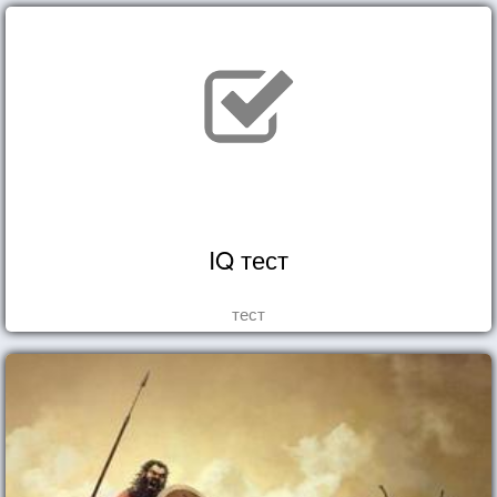
IQ тест
тест