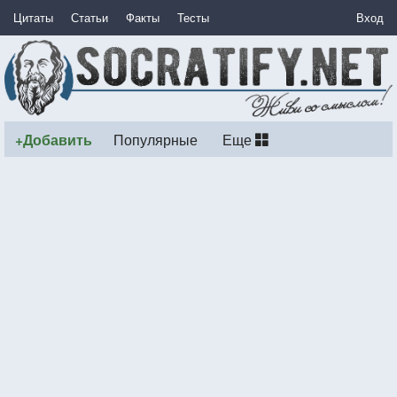
Цитаты
Статьи
Факты
Тесты
Вход
+Добавить
Популярные
Еще