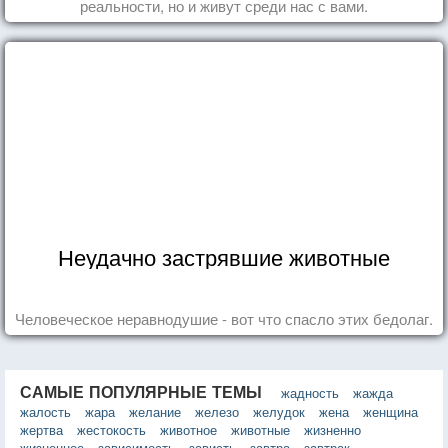
реальности, но и живут среди нас с вами.
Неудачно застрявшие животные
Человеческое неравнодушие - вот что спасло этих бедолаг.
САМЫЕ ПОПУЛЯРНЫЕ ТЕМЫ
жадность
жажда
жалость
жара
желание
железо
желудок
жена
женщина
жертва
жестокость
животное
животные
жизненно
жизненное
зависимость
зависть
завтра
завтрак