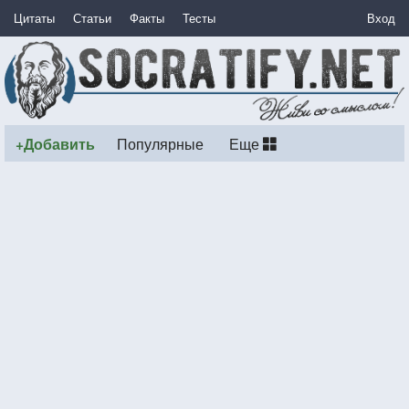
Цитаты
Статьи
Факты
Тесты
Вход
+Добавить
Популярные
Еще