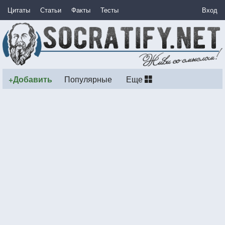
Цитаты
Статьи
Факты
Тесты
Вход
+Добавить
Популярные
Еще