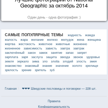
Geographic за октябрь 2014
Один день - одна фотография :)
САМЫЕ ПОПУЛЯРНЫЕ ТЕМЫ
жадность
жажда
жалость
жара
желание
железо
желудок
жена
женщина
жертва
жестокость
животное
животные
жизненно
жизненное
зависимость
зависть
завтра
завтрак
заключённый
закон
замок
занятие
запах
запрет
зарплата
заря
заслуга
защита
звезда
звонок
здоровье
земля
зеркало
зима
зло
злоба
злодей
злость
змея
знакомство
знакомый
знание
значение
золото
зрелище
зрелость
зрение
зритель
зуб
Главная
❤❤❤ Шведские пословицы и поговорки — 228 шт.
Правила
Конфиденциальность