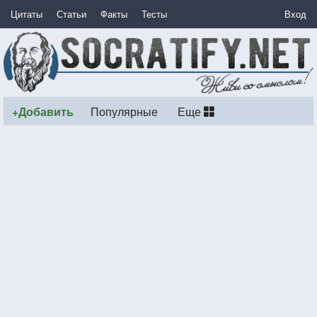
Цитаты
Статьи
Факты
Тесты
Вход
+Добавить
Популярные
Еще