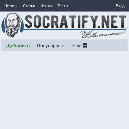
Цитаты
Статьи
Факты
Тесты
Вход
+Добавить
Популярные
Еще