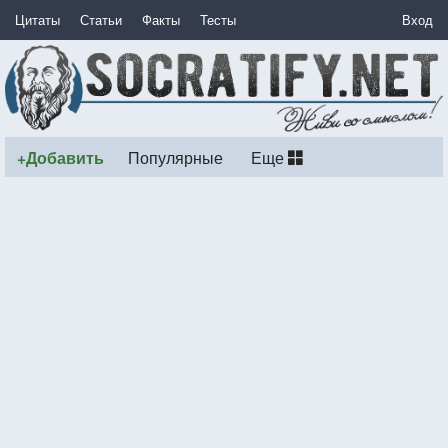
Цитаты
Статьи
Факты
Тесты
Вход
+Добавить
Популярные
Еще