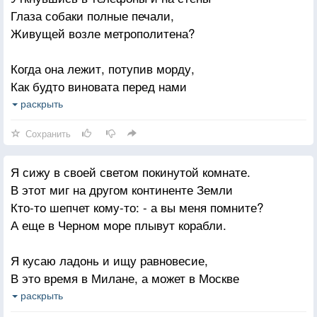
Я стараюсь свою непокорность
Глаза собаки полные печали,
Приукрасить своей тишиной...
Живущей возле метрополитена?
Когда она лежит, потупив морду,
Как будто виновата перед нами
За то, что от отсутствия породы
раскрыть
Ее не гладят добрыми руками.
Сохранить
Ей нужно мало для поднятья духа:
Я сижу в своей светом покинутой комнате.
Чтоб кто-нибудь из проходящей тыщи
В этот миг на другом континенте Земли
Остановился, и коснувшись уха
Кто-то шепчет кому-то: - а вы меня помните?
Ей положил под нос остатки пищи..
А еще в Черном море плывут корабли.
И горько мне.. особенно ночами,
Я кусаю ладонь и ищу равновесие,
Что не могу я, преклонив колено,
В это время в Милане, а может в Москве
Забрать собаку с грустными глазами,
Кто-то шепчет кому-то: - вы очень прелестная!
раскрыть
Живущую у метрополитена.
А еще кто-то видит кого-то во сне.