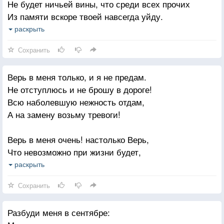
Не будет ничьей вины, что среди всех прочих
Но до чего же горько иногда -
Из памяти вскоре твоей навсегда уйду.
Я - женщина, зовущая мужчину,
Какая мне разница, где ты проводишь ночи,
раскрыть
Потерянного мной же навсегда.
Бессмысленно праздные ночи в хмельном бреду?
Сохранить
Так вот, я готова сдаться: так будет проще.
Верь в меня только, и я не предам.
С таким недостатком чувств - далеко не уйдешь.
Не отступлюсь и не брошу в дороге!
Какое мне дело, что ты ничего не хочешь?
Всю наболевшую нежность отдам,
Какое мне дело, что ты ничего не ждешь?
А на замену возьму тревоги!
Верь в меня очень! настолько Верь,
Что невозможно при жизни будет,
Засомневавшись захлопнуть дверь,
раскрыть
Спросив у себя: (что подумают люди?)
Сохранить
Верь в меня, словно в последний шанс,
Разбуди меня в сентябре:
Словно в безверье таится Бездна.