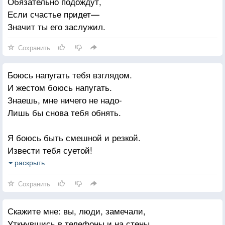
Обязательно подождут,
Куда только мысли меня не носили,
Если счастье придет—
Пока я молчала, о слабых скорбя;
Значит ты его заслужил.
Меня убивает, но делает сильной
Безумная страшная вера в тебя.
Сохранить
Боюсь напугать тебя взглядом.
И жестом боюсь напугать.
Знаешь, мне ничего не надо-
Лишь бы снова тебя обнять.
Я боюсь быть смешной и резкой.
Извести тебя суетой!
У меня же в душе нет места
раскрыть
На смиренность и на покой.
Сохранить
Я боюсь, что повышу голос;
Скажите мне: вы, люди, замечали,
Буду пьяной и озорной!
Уткнувшись в телефоны и на стены