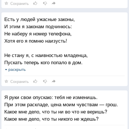
Сохранить
Я стою у окна и боюсь перевеситься -
Есть у людей ужасные законы,
В этот час кто то шепчет кому-то хмельной: -
И этим я законам подчинюсь:
Мы же сможем еще с
Не наберу я номер телефона,
Вами где-нибудь встретиться?
Хотя его я помню наизусть!
А еще кто-то молча следит за Луной.
Не стану я, с наивностью младенца,
Кто-то плавает в речке, а кто-то смеется
Пускать теперь кого попало в дом.
Кто-то плачет, а кто-то рисует портрет,
Не принимать все слишком близко к сердцу
раскрыть
Кто-то очень устал и не хочет бороться,
Вполне удобный для житья закон!
Сохранить
Кто-то просто в кино покупает билет!
Самой искать внутри себя ответы,
Я же молча стою у окна и мне хочется
Я руки свои опускаю: тебя не изменишь.
Печаль в душе выказывать за смех
Все успеть в этой жизни своей повидать!
При этом раскладе, цена моим чувствам — грош.
Закон - не выдавать своих секретов
Все узнать, но не знать никогда одиночества
Какое мне дело, что ты ни во что не веришь?
Пожалуй, самый правильный из всех.
И тебя никогда - никогда не терять!
Какое мне дело, что ты никого не ждешь?
И мир мой не сомкнется от удушья,