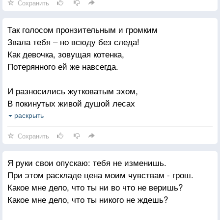
Сохранить
Когда нельзя ни думать, ни дышать:
Есть у людей "законы равнодушия,
Так голосом пронзительным и громким
И я их научилась соблюдать.
Звала тебя – но всюду без следа!
Как девочка, зовущая котенка,
Потерянного ей же навсегда.
И разносились жутковатым эхом,
В покинутых живой душой лесах
С насмешкой, а верней с жестоким смехом!
раскрыть
Чужие мне, пустые голоса!
Сохранить
Я падала (тебе ли было дело?!)
Я руки свои опускаю: тебя не изменишь.
Но вот оно – спасение в стихах,
При этом раскладе цена моим чувствам - грош.
Написанных по-детски, неумело ,
Какое мне дело, что ты ни во что не веришь?
Отобразивших все, как в зеркалах!
Какое мне дело, что ты никого не ждешь?
Жива ли я? жива. наполовину,