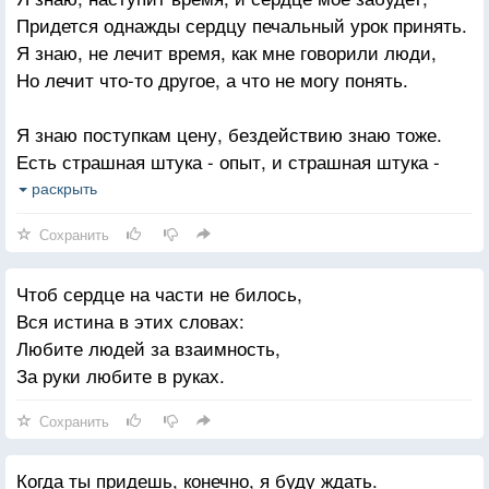
Придется однажды сердцу печальный урок принять.
Я знаю, не лечит время, как мне говорили люди,
Но лечит что-то другое, а что не могу понять.
Я знаю поступкам цену, бездействию знаю тоже.
Есть страшная штука - опыт, и страшная штука -
лень.
раскрыть
Есть вещи, что не заметить, и те, что берут до
Сохранить
дрожи:
Секунда, длинною в вечность, и вечность длинною в
Чтоб сердце на части не билось,
день.
Вся истина в этих словах:
Любите людей за взаимность,
Я знаю, что в этой жизни бессмысленно все что
За руки любите в руках.
было,
Бессмысленно все, что будет, а важно лишь то что
Сохранить
есть.
Я верю, придет мгновенье, вернется былая сила,
Когда ты придешь, конечно, я буду ждать.
И память о прошлых бедах, заглушит благая весть.