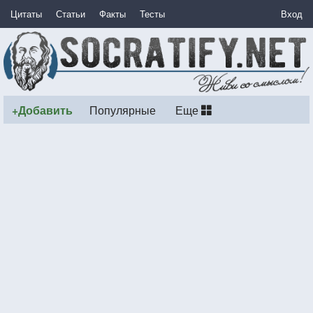
Цитаты
Статьи
Факты
Тесты
Вход
+Добавить
Популярные
Еще