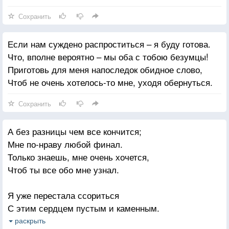
Так смотри же, как много во мне накопилось!
Сохранить
Но, что лучше всего: я умею любить -
Если нам суждено распроститься – я буду готова.
Так умею любить, что другим и не снилось!
Что, вполне вероятно – мы оба с тобою безумцы!
Ты учил меня лгать и учил меня жить -
Приготовь для меня напоследок обидное слово,
Так гордись наконец: я всему научилась!
Чтоб не очень хотелось-то мне, уходя обернуться.
Сохранить
А без разницы чем все кончится;
Мне по-нраву любой финал.
Только знаешь, мне очень хочется,
Чтоб ты все обо мне узнал.
Я уже перестала ссориться
С этим сердцем пустым и каменным.
Но ты знаешь, мне очень хочется,
раскрыть