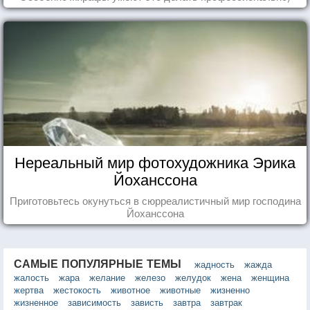
Нереальный мир фотохудожника Эрика
Йоханссона
Приготовьтесь окунуться в сюрреалистичный мир господина
Йоханссона
САМЫЕ ПОПУЛЯРНЫЕ ТЕМЫ
жадность
жажда
жалость
жара
желание
железо
желудок
жена
женщина
жертва
жестокость
животное
животные
жизненно
жизненное
зависимость
зависть
завтра
завтрак