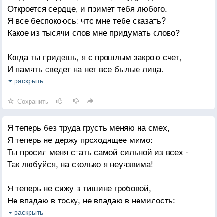
Откроется сердце, и примет тебя любого.
Я все беспокоюсь: что мне тебе сказать?
Запомни: всегда будь смелым - никто тебя не
Какое из тысячи слов мне придумать слово?
осудит.
По мне так всего дороже, лишь то, что далось с
Когда ты придешь, я с прошлым закрою счет,
трудом.
И память сведет на нет все былые лица.
Я знаю, не лечит время, как мне говорили люди,
Я все представляю: ты стоишь у ворот,
раскрыть
А лечит лишь тот, кому ты по новой откроешь дом.
Не в силах, сдержав волнение, пошевелиться.
Сохранить
Когда ты придешь, свет уличных фонарей
Я теперь без труда грусть меняю на смех,
Осветит порог, засыпанный белой вьюгой.
Я теперь не держу проходящее мимо:
Я все размышляю: в какую из всех дверей
Ты просил меня стать самой сильной из всех -
Ты не постучишь, а смело войдешь без стука.
Так любуйся, на сколько я неуязвима!
Я знаю: своих встречают лишь те, кто ждут.
Я теперь не сижу в тишине гробовой,
И я не устану ждать тебя снова и снова.
Не впадаю в тоску, не впадаю в немилость:
Когда ты придешь, конечно, я буду тут,
Ты просил меня брать все от жизни с лихвой -
раскрыть
Откроется сердце, и примет тебя любого.