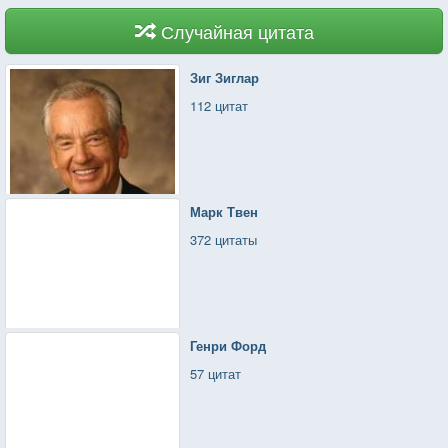
Как далекость прогонит
И кажется мне это небывалым -
Из комнаты близость,
Случайная цитата
Похоже на конец и на начало
И заполнит пустой чемодан
Движение ладони и луча.
Барахлом.
Зиг Зиглар
112 цитат
Марк Твен
372 цитаты
Генри Форд
57 цитат