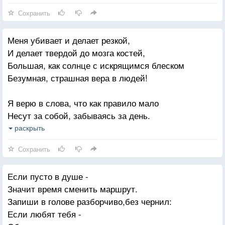
Чтоб его хоть немного ранили.
Сохранить
Перед сном все о чем-то молятся,
Меня убивает и делает резкой,
Я ж у Бога прошу одно;
И делает твердой до мозга костей,
Ты же знаешь, мне очень хочется
Большая, как солнце с искрящимся блеском
Видеть звезды через окно.
Безумная, страшная вера в людей!
Чтоб томила меня бессонница,
Я верю в слова, что как правило мало
Чтоб сильнее играла кровь.
Несут за собой, забываясь за день.
Ты же знаешь. мне очень хочется
И делает сердце безумно усталым
раскрыть
На себе испытать любовь.
Людская, никчемная, глупая лень!
Сохранить
Я верю в поступки, что вам - непривычны!
Если пусто в душе -
В простой, бескорыстный мотив ваших дел.
Значит время сменить маршрут.
Я верю, что каждый внутри - безграничен,
Запиши в голове разборчиво,без чернил:
Но в каждом, увы, я встречаю предел!
Если любят тебя -