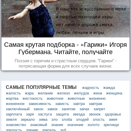
Самая крутая подборка - «Гарики» Игоря
Губермана. Читайте, получайте
удовольствие!
Поэзия с горячим и страстным сердцем. "Гарики" -
потрясающая форма для всех случаев жизни.
САМЫЕ ПОПУЛЯРНЫЕ ТЕМЫ
жадность
жажда
жалость
жара
желание
железо
желудок
жена
женщина
жертва
жестокость
животное
животные
жизненно
жизненное
зависимость
зависть
завтра
завтрак
заключённый
закон
замок
занятие
запах
запрет
зарплата
заря
заслуга
защита
звезда
звонок
здоровье
земля
зеркало
зима
зло
злоба
злодей
злость
змея
знакомство
знакомый
знание
значение
золото
зрелище
зрелость
зрение
зритель
зуб