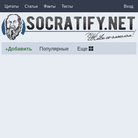
Цитаты
Статьи
Факты
Тесты
Вход
+Добавить
Популярные
Еще