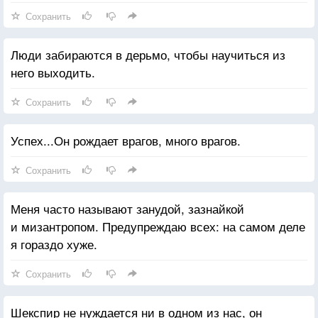
тех ребят, которые тогда звали меня гулять, уже нет
Сохранить
на свете. Она хотела, чтобы я не шлялся по улицам
допоздна, а делал уроки. И именно благодаря этому
Люди забираются в дерьмо, чтобы научиться из
я теперь сижу здесь и разговариваю с вами. Все
него выходить.
очень просто, верно? Но мы так забывчивы...
Сохранить
Успех...Он рождает врагов, много врагов.
Сохранить
Меня часто называют занудой, зазнайкой
и мизантропом. Предупреждаю всех: на самом деле
я гораздо хуже.
Сохранить
Шекспир не нуждается ни в одном из нас, он