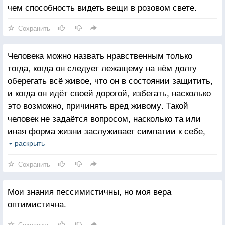
чем способность видеть вещи в розовом свете.
Сохранить
Человека можно назвать нравственным только
тогда, когда он следует лежащему на нём долгу
оберегать всё живое, что он в состоянии защитить,
и когда он идёт своей дорогой, избегать, насколько
это возможно, причинять вред живому. Такой
человек не задаётся вопросом, насколько та или
иная форма жизни заслуживает симпатии к себе,
или насколько она способна чувствовать. Для него
раскрыть
священна жизнь как таковая. Он не сломает
Сохранить
сосульку, что сверкает на солнце, не сорвёт лист с
дерева, не тронет цветок и постарается не
Мои знания пессимистичны, но моя вера
раздавить ни одно насекомое при ходьбе.
оптимистична.
Сохранить