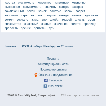
жертва
жестокость
животное
животные
жизненно
жизненное
зависимость
зависть
завтра
завтрак
заключённый
закон
замок
занятие
запах
запрет
зарплата
заря
заслуга
защита
звезда
звонок
здоровье
земля
зеркало
зима
зло
злоба
злодей
злость
змея
знакомство
знакомый
знание
значение
золото
зрелище
зрелость
зрение
зритель
зуб
Главная
❤❤❤ Альберт Швейцер — 20 цитат
Правила
Конфиденциальность
Последние цитаты
Отзывы и предложения
Facebook
Вконтакте
2026 © Socratify.Net, Сократифай
245 тыс. цитат и пословиц