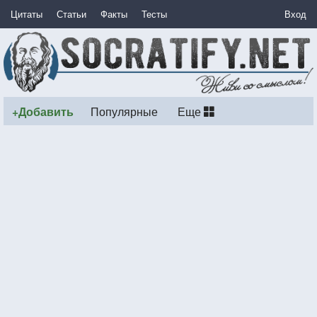
Цитаты
Статьи
Факты
Тесты
Вход
+Добавить
Популярные
Еще