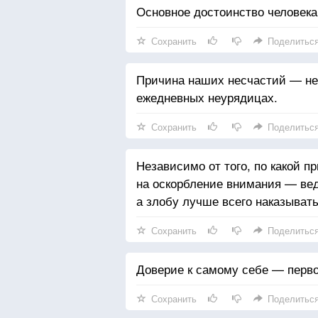
Основное достоинство человека
Сохранить
Поделитьс
Причина наших несчастий — не 
ежедневных неурядицах.
Сохранить
Поделитьс
Независимо от того, по какой п
на оскорбление внимания — вед
а злобу лучше всего наказыват
Сохранить
Поделитьс
Доверие к самому себе — перво
Сохранить
Поделитьс