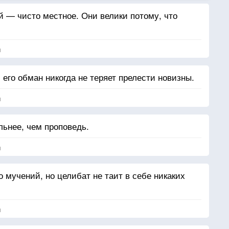
 — чисто местное. Они велики потому, что
я
его обман никогда не теряет прелести новизны.
я
льнее, чем проповедь.
я
 мучений, но целибат не таит в себе никаких
я