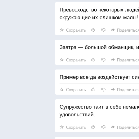
Превосходство некоторых людей
окружающие их слишком малы!
Сохранить
Поделитьс
Завтра — большой обманщик, и 
Сохранить
Поделитьс
Пример всегда воздействует си
Сохранить
Поделитьс
Супружество таит в себе немало
удовольствий.
Сохранить
Поделитьс