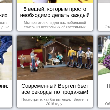
5 вещей, которые просто
ких
необходимо делать каждый
о
день
овать
Мы приготовили для вас небольшой
щение
список из нескольких обязательных
Эт
ащает
вещей, которые должны стать частью
ик.
вашего дня.
зни:
Современный Вертеп бьет
Н
е
все рекорды по продажам!
Посмотрите, как бы выглядел Вертеп в
2016 году.
Об