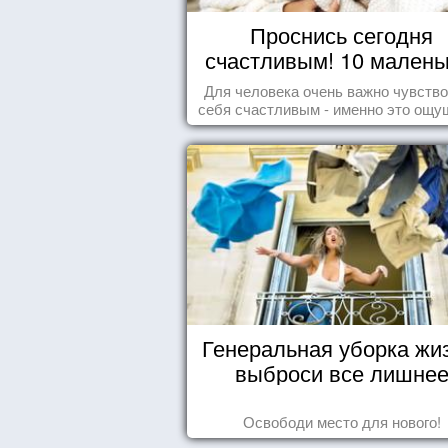
Проснись сегодня
счастливым! 10 малень
радостей настоящег
Для человека очень важно чувств
Счастья
себя счастливым - именно это ощу
дарит позитивные эмоции и превр
каждый день в маленький праздн
Генеральная уборка жи
выброси все лишне
Освободи место для нового!