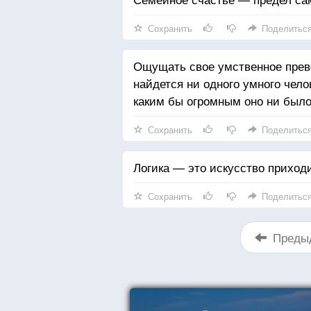
Сохранить
Поделитьс
Ощущать свое умственное прево
найдется ни одного умного чело
каким бы огромным оно ни было
Сохранить
Поделитьс
Логика — это искусство приход
Сохранить
Поделитьс
Преды