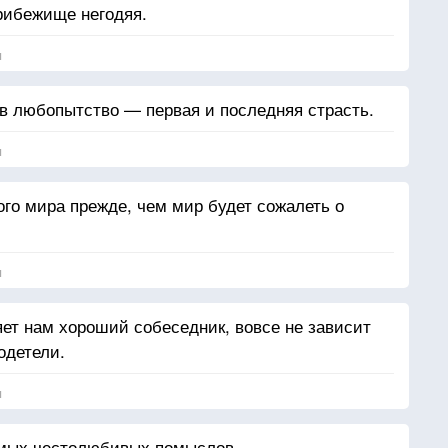
рибежище негодяя.
я
в любопытство — первая и последняя страсть.
я
ого мира прежде, чем мир будет сожалеть о
я
яет нам хороший собеседник, вовсе не зависит
родетели.
я
амых честолюбивых помыслов.