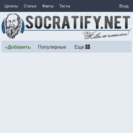
Цитаты
Статьи
Факты
Тесты
Вход
+Добавить
Популярные
Еще