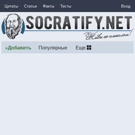
Цитаты
Статьи
Факты
Тесты
Вход
+Добавить
Популярные
Еще