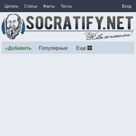
Цитаты
Статьи
Факты
Тесты
Вход
+Добавить
Популярные
Еще