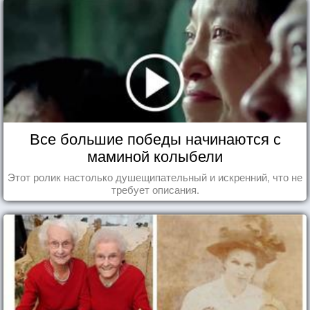
Все большие победы начинаются с
маминой колыбели
Этот ролик настолько душещипательный и искренний, что не
требует описания.