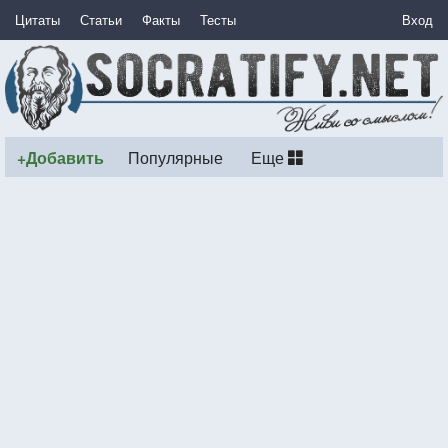
Цитаты
Статьи
Факты
Тесты
Вход
+Добавить
Популярные
Еще