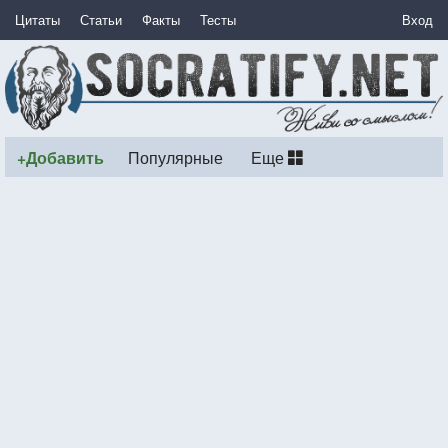
Цитаты
Статьи
Факты
Тесты
Вход
+Добавить
Популярные
Еще