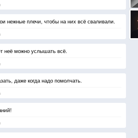
я
ои нежные плечи, чтобы на них всё сваливали.
я
от неё можно услышать всё.
я
зать, даже когда надо помолчать.
я
аний!
я