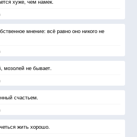
ается хуже, чем намек.
я
ственное мнение: всё равно оно никого не
я
й, мозолей не бывает.
я
енный счастьем.
я
очеться жить хорошо.