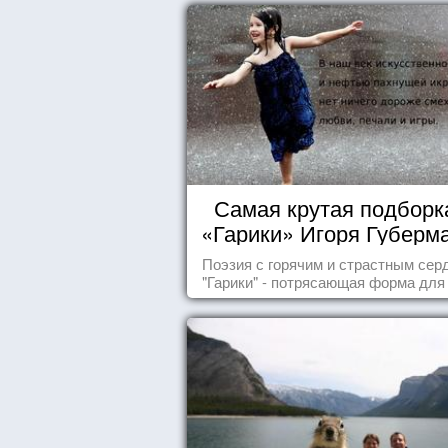
Самая крутая подборка
«Гарики» Игоря Губерм
Читайте, получайте
Поэзия с горячим и страстным сер
удовольствие!
"Гарики" - потрясающая форма для
случаев жизни.