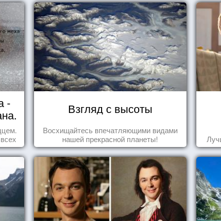
 -
Взгляд с высоты
ана.
дцем.
Восхищайтесь впечатляющими видами
 всех
нашей прекрасной планеты!
Луч