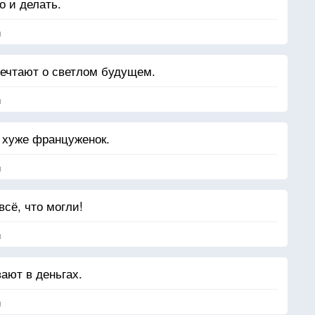
о и делать.
я
ечтают о светлом будущем.
я
 хуже француженок.
я
всё, что могли!
я
ают в деньгах.
я