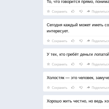
То, что говорится прямо, поним
Сохранить
Поделитьс
Сегодня каждый может иметь соб
интересует.
Сохранить
Поделитьс
У тех, кто гребёт деньги лопато
Сохранить
Поделитьс
Холостяк — это человек, замуч
Сохранить
Поделитьс
Хорошо жить честно, но ведь х