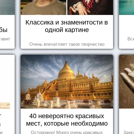
Классика и знаменитости в
мбы
одной картине
тавит
Вс
Очень впечатляет такое творчество
т
40 невероятно красивых
а
мест, которые необходимо
увидеть пока вы живы
 и
Осторожно! Много очень красивых
Здес