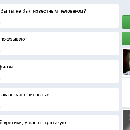
и бы ты не был известным человеком?
я
 показывают.
я
фиози.
я
наказывают виновные.
я
й критики, у нас не критикуют.