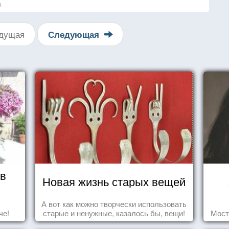
я
дущая
Следующая
 в
Новая жизнь старых вещей
А вот как можно творчески использовать
че!
старые и ненужные, казалось бы, вещи!
Мост