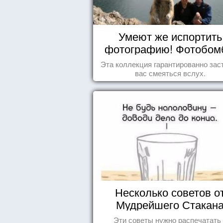
Умеют же испортить
фотографию! Фотобо
животных
Эта коллекция гарантированно зас
вас смеяться вслух.
Несколько советов о
Мудрейшего Стакан
Эти советы нужно распечатать