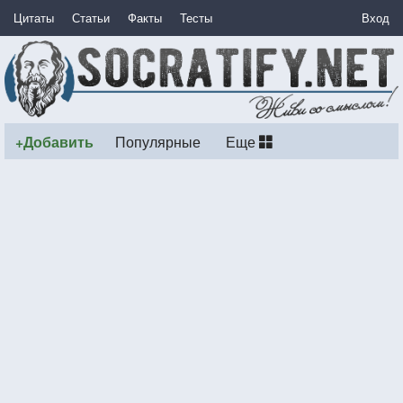
Цитаты
Статьи
Факты
Тесты
Вход
+Добавить
Популярные
Еще