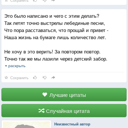
Сохранить
Это было написано и чего с этим делать?
Так летят точно выстрелы лебединые песни,
Что пора расставаться, что прощай и привет -
Наша жизнь на бумаге лишь количество лет.
Не хочу в это верить! За повтором повтор.
Точно так же мы лазили через детский забор.
Только пьяные песни остались у нас,
раскрыть
Только вера в неверие и сияние глаз.
Сохранить
Но черёмуха крикнет ошалевшим пятном,
Что пора расставаться,что причина в одном -
Лучшие цитаты
Без обиды и смысла, не хочу в это верить!
Это было написано, и чего с этим делать?
Случайная цитата
Неизвестный автор