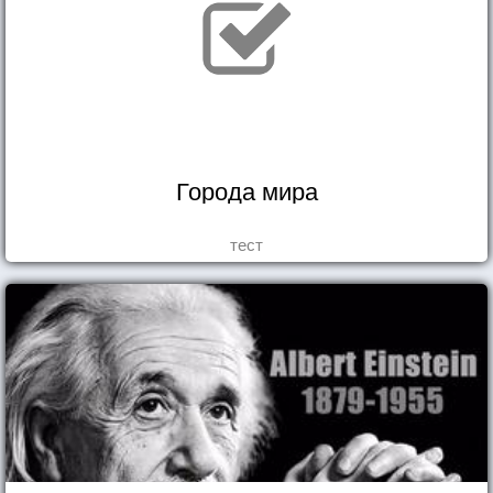
Города мира
тест