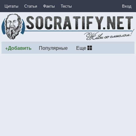
Цитаты
Статьи
Факты
Тесты
Вход
+Добавить
Популярные
Еще