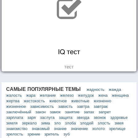
IQ тест
тест
САМЫЕ ПОПУЛЯРНЫЕ ТЕМЫ
жадность
жажда
жалость
жара
желание
железо
желудок
жена
женщина
жертва
жестокость
животное
животные
жизненно
жизненное
зависимость
зависть
завтра
завтрак
заключённый
закон
замок
занятие
запах
запрет
зарплата
заря
заслуга
защита
звезда
звонок
здоровье
земля
зеркало
зима
зло
злоба
злодей
злость
змея
знакомство
знакомый
знание
значение
золото
зрелище
зрелость
зрение
зритель
зуб