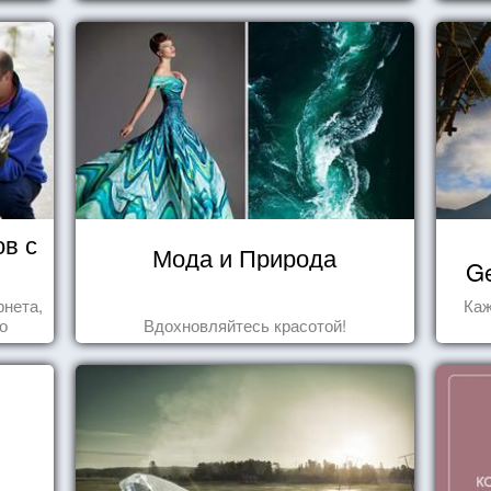
подобных мероприятиях и получить
массу впечатлений!
ов с
Мода и Природа
Ge
рнета,
Каж
о
Вдохновляйтесь красотой!
ся,