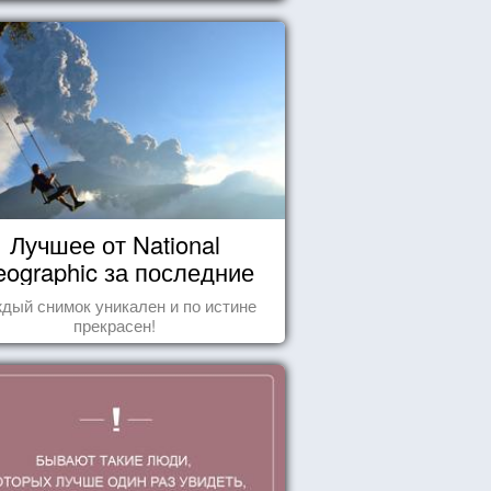
Лучшее от National
ographic за последние
пару лет
дый снимок уникален и по истине
прекрасен!