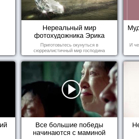
Нереальный мир
Муд
фотохудожника Эрика
Йоханссона
Приготовьтесь окунуться в
И че
сюрреалистичный мир господина
Йоханссона
ий
Все большие победы
Н
начинаются с маминой