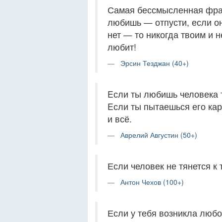
Самая бессмысленная фраз
любишь — отпусти, если он
нет — то никогда твоим и не
любит!
Эрсин Тезджан (40+)
Eсли ты любишь человека т
Eсли ты пытаешься его кар
и всё.
Аврелий Августин (50+)
Если человек не тянется к 
Антон Чехов (100+)
Если у тебя возникла любов