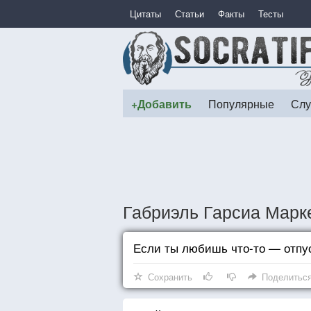
Цитаты
Статьи
Факты
Тесты
+Добавить
Популярные
Слу
Габриэль Гарсиа Марке
Если ты любишь что-то — отпус
Сохранить
Поделитьс