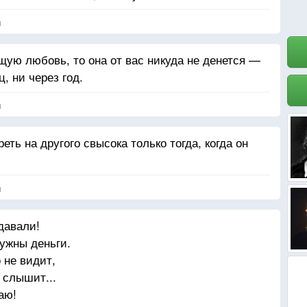
я
щую любовь, то она от вас никуда не денется —
, ни через год.
я
ть на другого свысока только тогда, когда он
я
едавали!
нужны деньги.
о не видит,
е слышит...
аю!