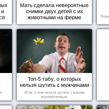
ных
Мать сделала невероятные
 и
снимки двух детей с их
ся
животными на ферме
Теор
Топ-5 табу, о которых
нельзя шутить с мужчинами
го
Итак, о чем нельзя шутить с вашим
возлюбленным.