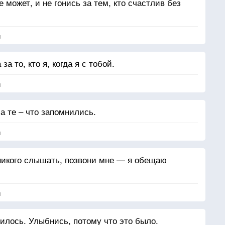
е может, и не гонись за тем, кто счастлив без
я
за то, кто я, когда я с тобой.
я
 а те – что запомнились.
я
никого слышать, позвони мне — я обещаю
я
чилось. Улыбнись, потому что это было.