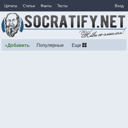
Цитаты
Статьи
Факты
Тесты
Вход
+Добавить
Популярные
Еще