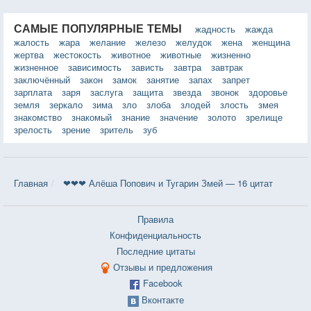
САМЫЕ ПОПУЛЯРНЫЕ ТЕМЫ
жадность
жажда
жалость
жара
желание
железо
желудок
жена
женщина
жертва
жестокость
животное
животные
жизненно
жизненное
зависимость
зависть
завтра
завтрак
заключённый
закон
замок
занятие
запах
запрет
зарплата
заря
заслуга
защита
звезда
звонок
здоровье
земля
зеркало
зима
зло
злоба
злодей
злость
змея
знакомство
знакомый
знание
значение
золото
зрелище
зрелость
зрение
зритель
зуб
Главная
❤❤❤ Алёша Попович и Тугарин Змей — 16 цитат
Правила
Конфиденциальность
Последние цитаты
Отзывы и предложения
Facebook
Вконтакте