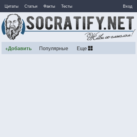
Цитаты
Статьи
Факты
Тесты
Вход
+Добавить
Популярные
Еще