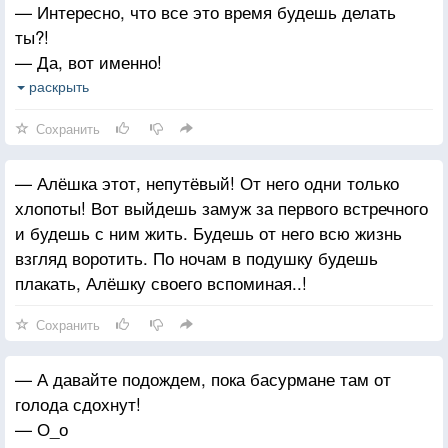
— Интересно, что все это время будешь делать
ты?!
— Да, вот именно!
— Ну вы смешные! Я же богатырский конь. Вдруг
раскрыть
завтра бой, а я уставший!
Сохранить
— Алёшка этот, непутёвый! От него одни только
хлопоты! Вот выйдешь замуж за первого встречного
и будешь с ним жить. Будешь от него всю жизнь
взгляд воротить. По ночам в подушку будешь
плакать, Алёшку своего вспоминая..!
Сохранить
— А давайте подождем, пока басурмане там от
голода сдохнут!
— О_о