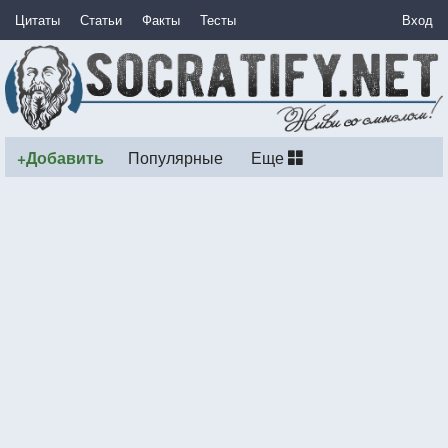
Цитаты
Статьи
Факты
Тесты
Вход
+Добавить
Популярные
Еще