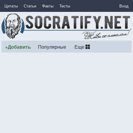
Цитаты
Статьи
Факты
Тесты
Вход
+Добавить
Популярные
Еще