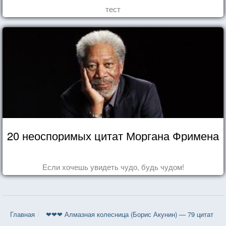
тест
20 неоспоримых цитат Моргана Фримена
Если хочешь увидеть чудо, будь чудом!
Главная
❤❤❤ Алмазная колесница (Борис Акунин) — 79 цитат