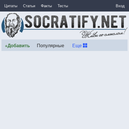
Цитаты
Статьи
Факты
Тесты
Вход
+Добавить
Популярные
Еще