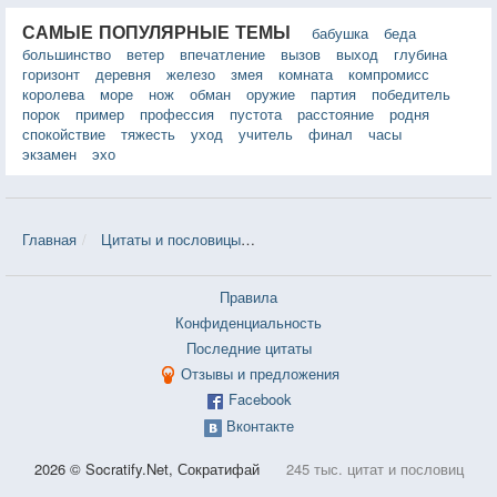
САМЫЕ ПОПУЛЯРНЫЕ ТЕМЫ
бабушка
беда
большинство
ветер
впечатление
вызов
выход
глубина
горизонт
деревня
железо
змея
комната
компромисс
королева
море
нож
обман
оружие
партия
победитель
порок
пример
профессия
пустота
расстояние
родня
спокойствие
тяжесть
уход
учитель
финал
часы
экзамен
эхо
Главная
Цитаты и пословицы
Цитаты в теме «Идеализм» — 16 
Правила
Конфиденциальность
Последние цитаты
Отзывы и предложения
Facebook
Вконтакте
2026 © Socratify.Net, Сократифай
245 тыс. цитат и пословиц