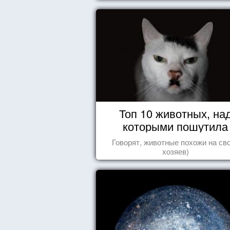
Топ 10 животных, на
которыми пошутила
природа
Говорят, животные похожи на св
хозяев)