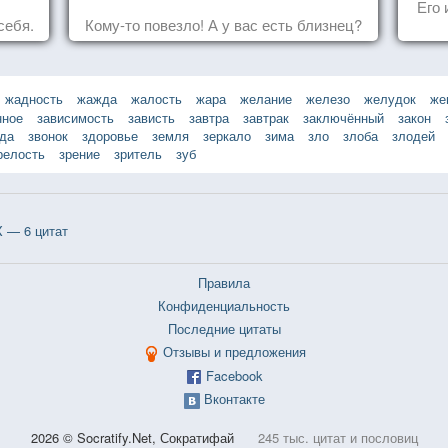
Его 
себя.
Кому-то повезло! А у вас есть близнец?
жадность
жажда
жалость
жара
желание
железо
желудок
же
нное
зависимость
зависть
завтра
завтрак
заключённый
закон
зда
звонок
здоровье
земля
зеркало
зима
зло
злоба
злодей
релость
зрение
зритель
зуб
 — 6 цитат
Правила
Конфиденциальность
Последние цитаты
Отзывы и предложения
Facebook
Вконтакте
2026 © Socratify.Net, Сократифай
245 тыс. цитат и пословиц