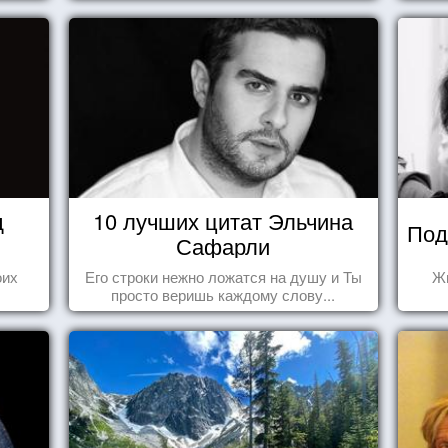
д
10 лучших цитат Эльчина
Под
Сафарли
оих
Его строки нежно ложатся на душу и Ты
Жи
просто веришь каждому слову...