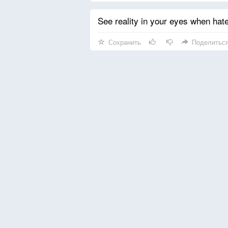
See reality in your eyes when hat
Сохранить
Поделитьс