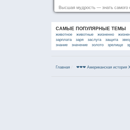
Высшая мудрость — знать самого 
САМЫЕ ПОПУЛЯРНЫЕ ТЕМЫ
животное
животные
жизненно
жизне
зарплата
заря
заслуга
защита
зве
знание
значение
золото
зрелище
з
Главная
❤❤❤ Американская история X