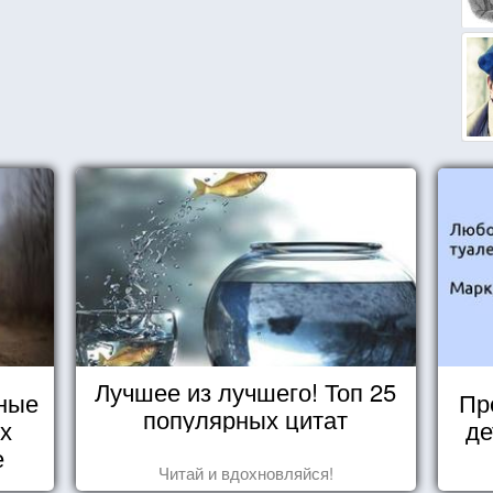
Лучшее из лучшего! Топ 25
ные
Пр
популярных цитат
их
де
е
Читай и вдохновляйся!