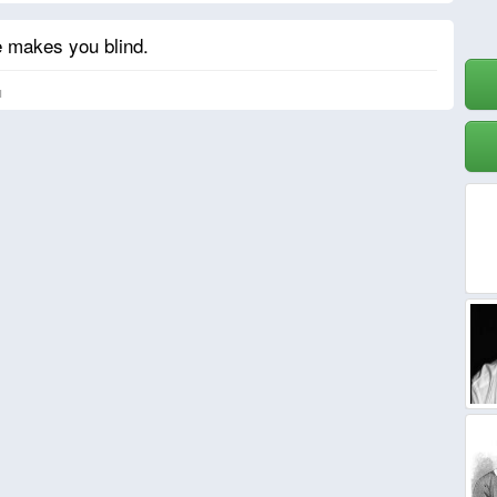
e makes you blind.
я