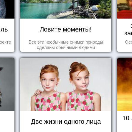
юль
Ловите моменты!
за
оекте
Все эти необычные снимки природы
Ос
сделаны обычными людьми
10
Две жизни одного лица