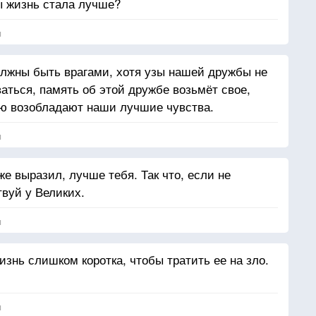
ы жизнь стала лучше?
я
должны быть врагами, хотя узы нашей дружбы не
аться, память об этой дружбе возьмёт свое,
ью возобладают наши лучшие чувства.
я
же выразил, лучше тебя. Так что, если не
твуй у Великих.
я
знь слишком коротка, чтобы тратить ее на зло.
я