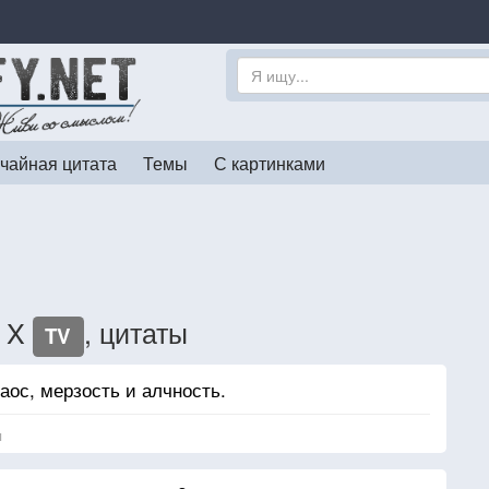
чайная цитата
Темы
С картинками
я X
, цитаты
TV
аос, мерзость и алчность.
я