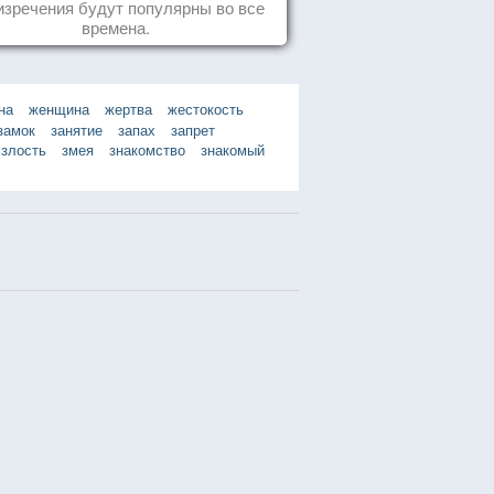
изречения будут популярны во все
времена.
на
женщина
жертва
жестокость
замок
занятие
запах
запрет
злость
змея
знакомство
знакомый