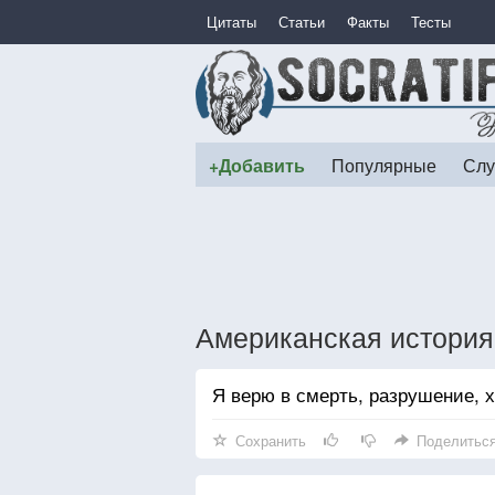
Цитаты
Статьи
Факты
Тесты
+Добавить
Популярные
Слу
Американская истори
Я верю в смерть, разрушение, х
Сохранить
Поделитьс