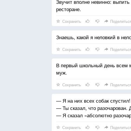
Звучит вполне невинно: выпит
ресторане.
Сохранить
Поделитьс
Знаешь, какой я неловкий в нел
Сохранить
Поделитьс
В первый школьный день всем м
муж.
Сохранить
Поделитьс
— Я на них всех собак спустил!
— Ты сказал, что разочарован. Д
— Я сказал «абсолютно разочар
Сохранить
Поделитьс