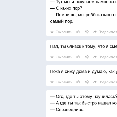
— Тут мы и покупаем памперсы
— С каких пор?
— Помнишь, мы ребёнка какого-
самый пор.
Сохранить
Поделитьс
Пап, ты близок к тому, что я с
Сохранить
Поделитьс
Пока я сижу дома и думаю, как
Сохранить
Поделитьс
— Ого, где ты этому научилась
— А где ты так быстро нашел к
— Справедливо.