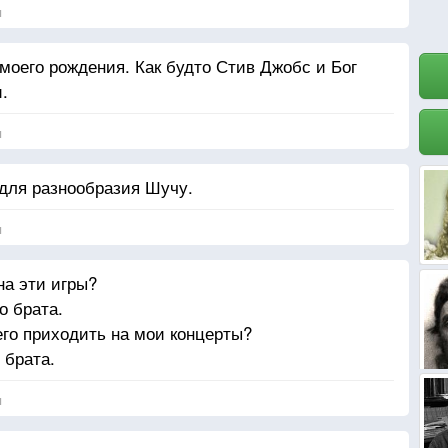
я
 моего рождения. Как будто Стив Джобс и Бог
.
я
для разнообразия Шучу.
я
а эти игры?
о брата.
его приходить на мои концерты?
 брата.
я