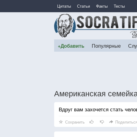
Цитаты
Статьи
Факты
Тесты
+Добавить
Популярные
Слу
Американская семейк
Вдруг вам захочется стать чело
Сохранить
Поделитьс