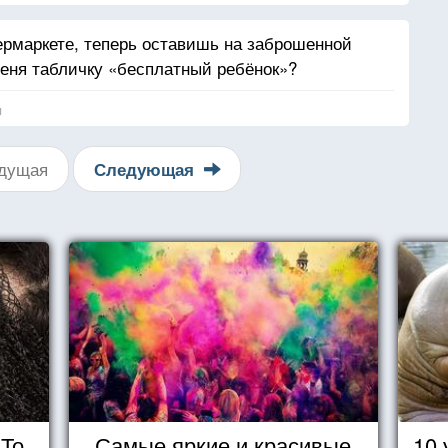
ермаркете, теперь оставишь на заброшенной
меня табличку «бесплатный ребёнок»?
я
дущая
Следующая
То,
Самые яркие и красивые
10 