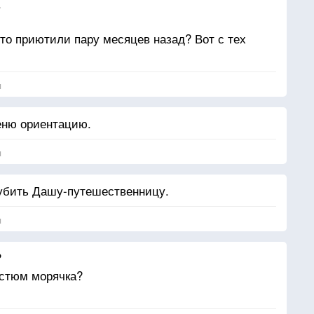
.
то приютили пару месяцев назад? Вот с тех
я
меню ориентацию.
я
 убить Дашу-путешественницу.
я
?
остюм морячка?