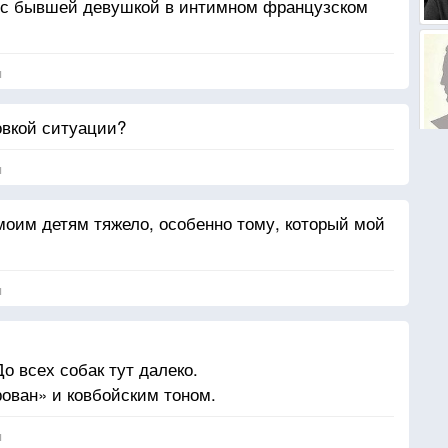
ь с бывшей девушкой в интимном французском
я
овкой ситуации?
я
оим детям тяжело, особенно тому, который мой
я
о всех собак тут далеко.
ован» и ковбойским тоном.
я