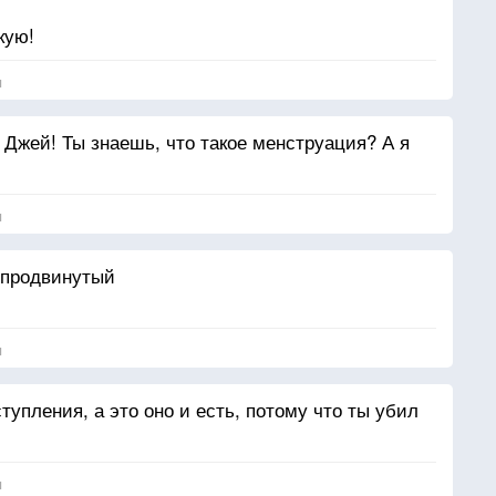
кую!
я
 Джей! Ты знаешь, что такое менструация? А я
я
 продвинутый
я
тупления, а это оно и есть, потому что ты убил
я