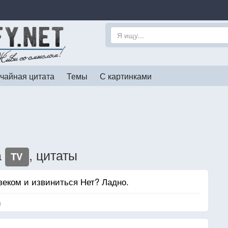
чайная цитата
Темы
С картинками
а
, цитаты
TV
веком и извиниться Нет? Ладно.
я