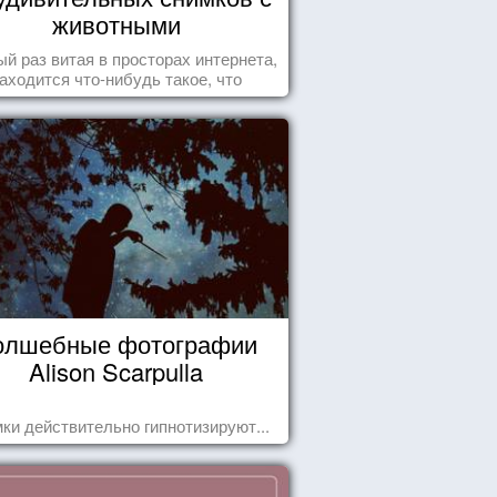
животными
й раз витая в просторах интернета,
аходится что-нибудь такое, что
ставляет улыбнуться, удивиться,
восхититься...
олшебные фотографии
Alison Scarpulla
ки действительно гипнотизируют...