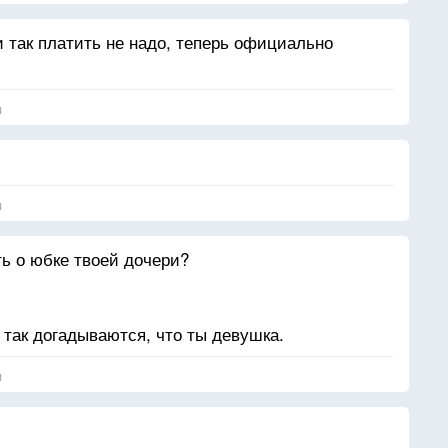
и так платить не надо, теперь официально
я
я
ть о юбке твоей дочери?
 так догадываются, что ты девушка.
я