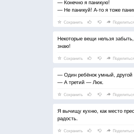
— Конечно я паникую!
— Не паникуй! А-то я тоже пани
Сохранить
Поделитьс
Некоторые вещи нельзя забыть,
знаю!
Сохранить
Поделитьс
— Один ребёнок умный, другой
— А третий — Люк.
Сохранить
Поделитьс
Я вычищу кухню, как место прес
радость.
Сохранить
Поделитьс