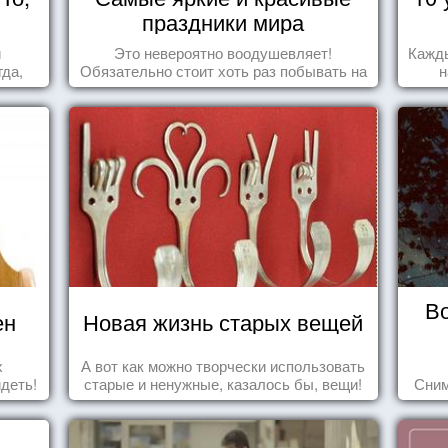
праздники мира
и
Это невероятно воодушевляет!
Кажды
да,
Обязательно стоит хоть раз побывать на
н
уг к
подобных мероприятиях и получить
за
массу впечатлений!
В
ен
Новая жизнь старых вещей
х
А вот как можно творчески использовать
идеть!
старые и ненужные, казалось бы, вещи!
Сним