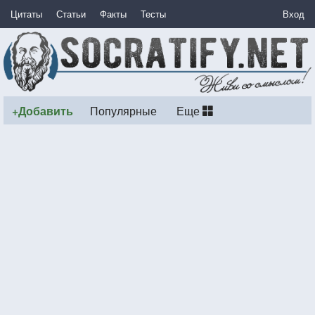
Цитаты
Статьи
Факты
Тесты
Вход
+Добавить
Популярные
Еще