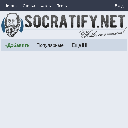
Цитаты
Статьи
Факты
Тесты
Вход
+Добавить
Популярные
Еще