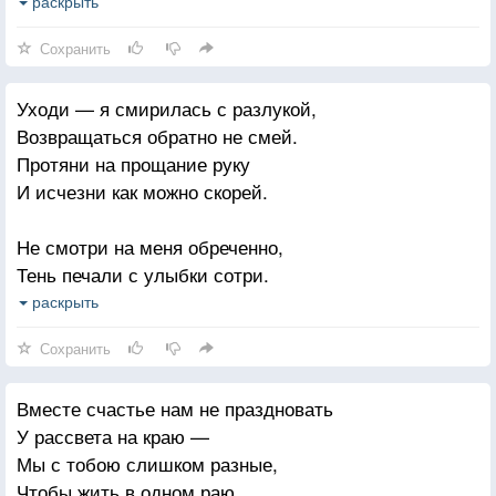
И ругая осеннюю слякоть,
раскрыть
Неизбежность ее понимать
Сохранить
Научи меня слушать дожди,
Уходи — я смирилась с разлукой,
Разговаривать с ветром осенним
Возвращаться обратно не смей.
И оставь меня с счастьем последним
Протяни на прощание руку
На минуту А сам — уходи.
И исчезни как можно скорей.
Не смотри на меня обреченно,
Тень печали с улыбки сотри.
Полу-яростно-полу-влюбленно
раскрыть
Мне о будущем не говори.
Сохранить
Я не верю в твои обещания —
Вместе счастье нам не праздновать
Мое сердце привыкло ко лжи.
У рассвета на краю —
Уходи, уходи! На прощанье
Мы с тобою слишком разные,
От себя меня отворожи.
Чтобы жить в одном раю.