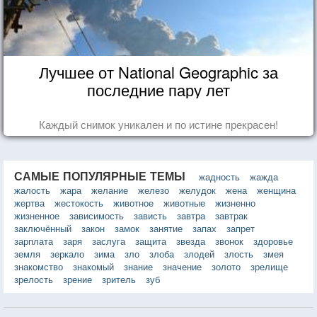
Лучшее от National Geographic за
последние пару лет
Каждый снимок уникален и по истине прекрасен!
САМЫЕ ПОПУЛЯРНЫЕ ТЕМЫ
жадность
жажда
жалость
жара
желание
железо
желудок
жена
женщина
жертва
жестокость
животное
животные
жизненно
жизненное
зависимость
зависть
завтра
завтрак
заключённый
закон
замок
занятие
запах
запрет
зарплата
заря
заслуга
защита
звезда
звонок
здоровье
земля
зеркало
зима
зло
злоба
злодей
злость
змея
знакомство
знакомый
знание
значение
золото
зрелище
зрелость
зрение
зритель
зуб