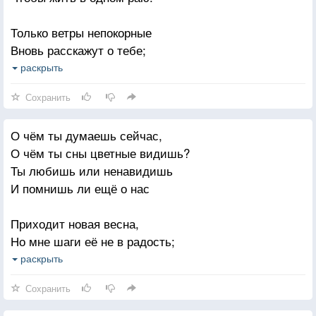
И пускай я потом пожалею,
Только ветры непокорные
Что тебя отпустила, любя;
Вновь расскажут о тебе;
Уходи! — я сама не сумею
Мы с тобою слишком гордые,
раскрыть
Безвозвратно покинуть тебя.
Чтобы плакать о судьбе.
Сохранить
Полетим по небу искрами
О чём ты думаешь сейчас,
Друг за другом по следам —
О чём ты сны цветные видишь?
Мы с тобою слишком близкие,
Ты любишь или ненавидишь
Чтоб расстаться навсегда.
И помнишь ли ещё о нас
Приходит новая весна,
Но мне шаги её не в радость;
Кто знает, сколько нам осталось
раскрыть
И буду ль я тебе нужна
Сохранить
Ты мне «прощай» не говорил,