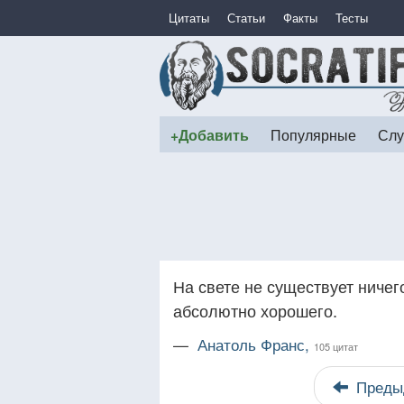
Цитаты
Статьи
Факты
Тесты
+Добавить
Популярные
Слу
На свете не существует ничег
абсолютно хорошего.
—
Анатоль Франс,
105 цитат
Преды