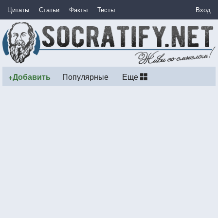
Цитаты
Статьи
Факты
Тесты
Вход
+Добавить
Популярные
Еще