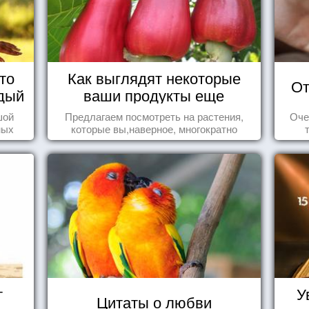
то
Как выглядят некоторые
От
дый
ваши продукты еще
живыми?
шой
Предлагаем посмотреть на растения,
Оче
ных
которые вы,наверное, многократно
стью
видели , но никогда не представляли
себе, что употребляете их в пищу.
т
У
Цитаты о любви