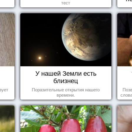
тест
У нашей Земли есть
близнец
зует
Поразительные открытия нашего
Позв
времени.
слова
влеч