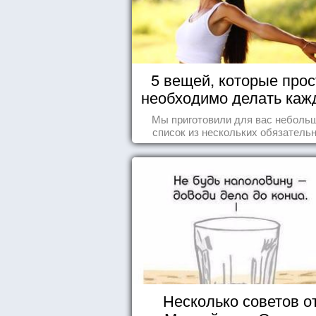
5 вещей, которые прос
необходимо делать каж
день
Мы приготовили для вас неболь
список из нескольких обязатель
вещей, которые должны стать ча
вашего дня.
Несколько советов о