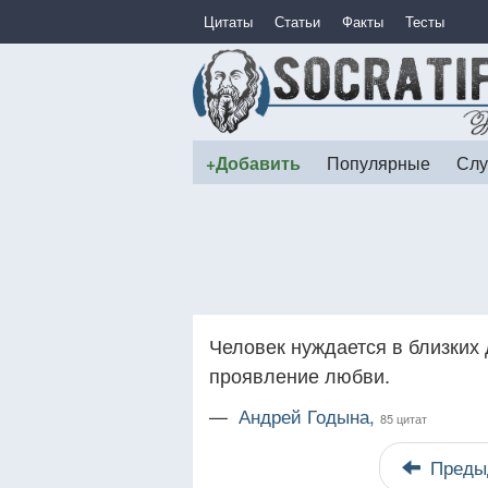
Цитаты
Статьи
Факты
Тесты
+Добавить
Популярные
Слу
Человек нуждается в близких 
проявление любви.
—
Андрей Годына,
85 цитат
Преды