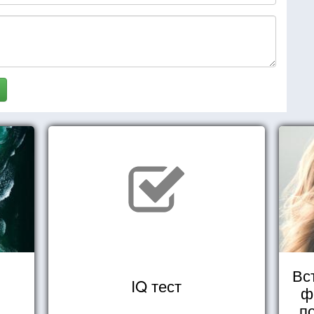
Вс
IQ тест
ф
п