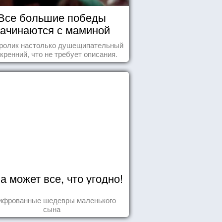
Все большие победы
ачинаются с маминой
колыбели
 ролик настолько душещипательный
скренний, что не требует описания.
а может все, что угодно!
ифрованные шедевры маленького
сына