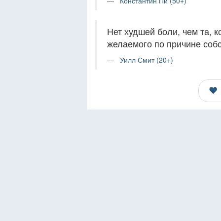
Константин Пи (50+)
Нет худшей боли, чем та, 
желаемого по причине соб
Уилл Смит (20+)