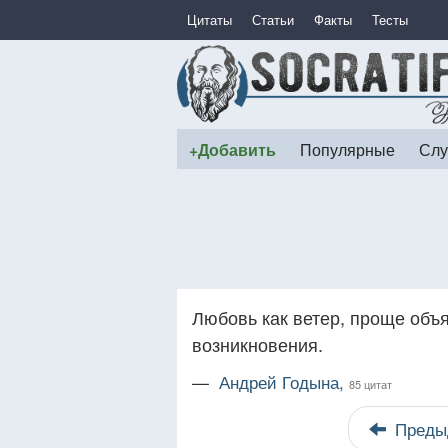
Цитаты
Статьи
Факты
Тесты
+Добавить
Популярные
Слу
Любовь как ветер, проще объ
возникновения.
—
Андрей Годына,
85 цитат
Преды