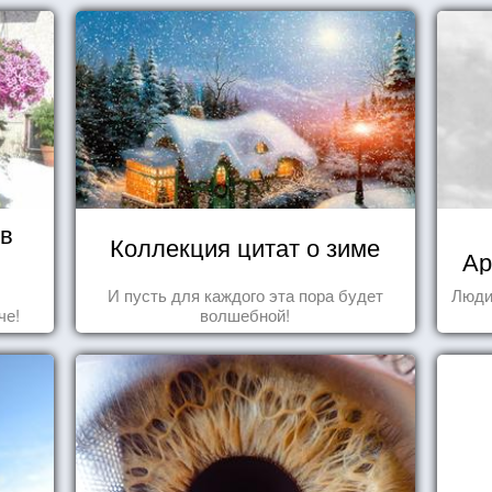
 в
Коллекция цитат о зиме
Ар
И пусть для каждого эта пора будет
Люди
че!
волшебной!