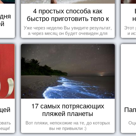
4 простых способа как
 дня
быстро приготовить тело к
н
ей
морю
Уже через неделю Вы увидите результат,
Этот
а через месяц он будет очевиден для
и и
всех!
17 самых потрясающих
щей
Пап
пляжей планеты
овать
Вот пляжи, непохожие на те, до которых
Оц
вещи!
вы не привыкли :)