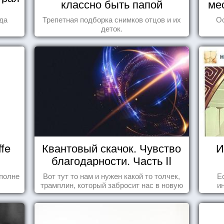
классно быть папой
ме
гда
Трепетная подборка снимков отцов и их
О
деток.
fe
Квантовый скачок. Чувство
И
благодарности. Часть II
полне
Вот тут то нам и нужен какой то толчек,
Е
трамплин, который забросит нас в новую
и
реальность. БЛАГОДАРНОСТЬ.