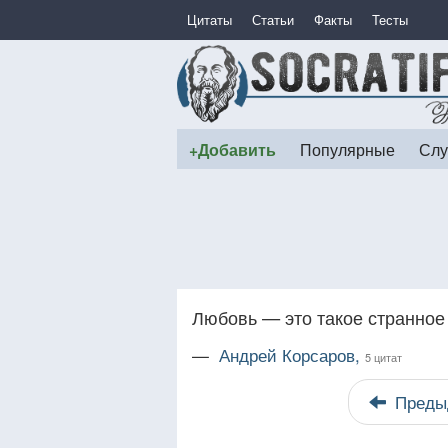
Цитаты
Статьи
Факты
Тесты
+Добавить
Популярные
Слу
Любовь — это такое странное
—
Андрей Корсаров,
5 цитат
Преды