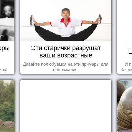
оры
Эти старички разрушат
Ц
ваши возрастные
стереотипы
Давайте полюбуемся на эти примеры для
И п
ира!
подражания!
были