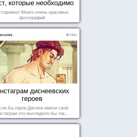
ст, которые необходимо
увидеть пока вы живы
сторожно! Много очень красивых
фотографий
нстаграм диснеевских
героев
сли бы герои Диснея имели свой
нстаграм это выглядело бы так...