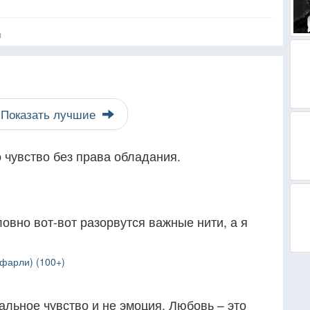
я
Показать лучшие
 чувство без права обладания.
ловно вот-вот разорвутся важные нити, а я
фарли) (100+)
альное чувство и не эмоция. Любовь – это