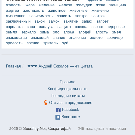
жалость
жара
желание
железо
желудок
жена
женщина
жертва
жестокость
животное
животные
жизненно
жизненное
зависимость
зависть
завтра
завтрак
заключённый
закон
замок
занятие
запах
запрет
зарплата
заря
заслуга
защита
звезда
звонок
здоровье
земля
зеркало
зима
зло
злоба
злодей
злость
змея
знакомство
знакомый
знание
значение
золото
зрелище
зрелость
зрение
зритель
зуб
Главная
❤❤❤ Андрей Соколов — 41 цитата
Правила
Конфиденциальность
Последние цитаты
Отзывы и предложения
Facebook
Вконтакте
2026 © Socratify.Net, Сократифай
245 тыс. цитат и пословиц