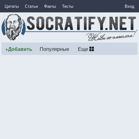
Цитаты
Статьи
Факты
Тесты
Вход
+Добавить
Популярные
Еще