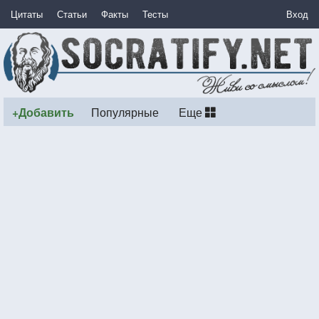
Цитаты
Статьи
Факты
Тесты
Вход
+Добавить
Популярные
Еще