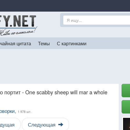
чайная цитата
Темы
С картинками
портит - One scabby sheep will mar a whole
оворки,
1 978 шт.
дущая
Следующая