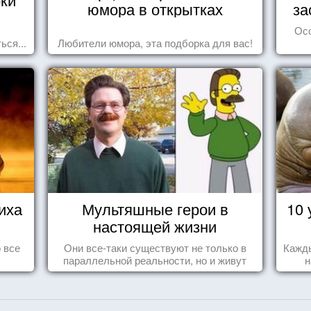
юмора в открытках
за
Ос
ься...
Любители юмора, эта подборка для вас!
иха
Мультяшные герои в
10 
настоящей жизни
 все
Они все-таки существуют не только в
Кажды
параллельной реальности, но и живут
н
среди нас с вами.
за