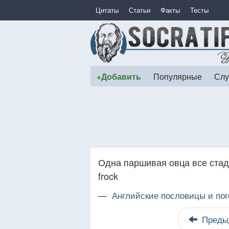
Цитаты
Статьи
Факты
Тесты
+Добавить
Популярные
Слу
Одна паршивая овца все стадо 
frock
—
Английские пословицы и пог
Преды