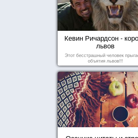
Кевин Ричардсон - кор
львов
Этот бесстрашный человек прыга
объятия львов!!!
Осенние цитаты и стр