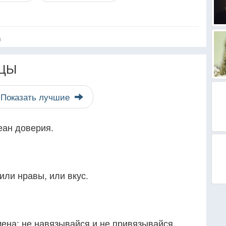
я
ЦЫ
Показать лучшие
еан доверия.
или нравы, или вкус.
ена: не навязывайся и не привязывайся.