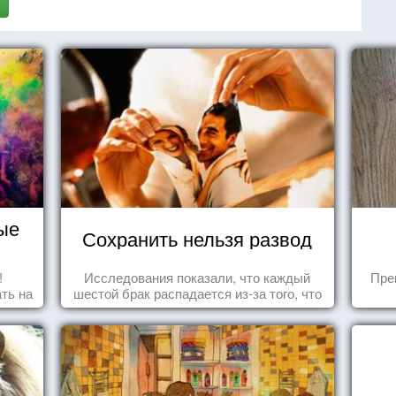
ые
Сохранить нельзя развод
!
Исследования показали, что каждый
Пре
ть на
шестой брак распадается из-за того, что
ить
одного из супругов не устраивает та
роль, которая выпала ему в семье.