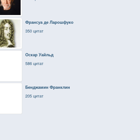
Франсуа де Ларошфуко
350 цитат
Оскар Уайльд
586 цитат
Бенджамин Франклин
205 цитат