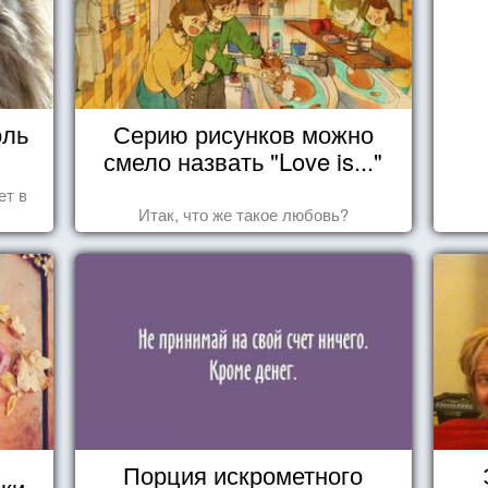
оль
Серию рисунков можно
смело назвать "Love is..."
ет в
Итак, что же такое любовь?
Порция искрометного
оки