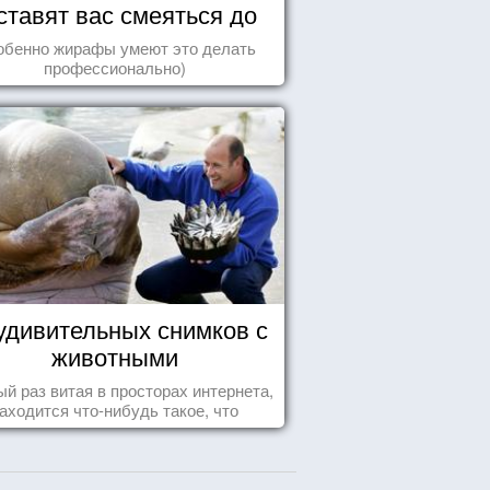
ставят вас смеяться до
упаду!
обенно жирафы умеют это делать
профессионально)
удивительных снимков с
животными
й раз витая в просторах интернета,
аходится что-нибудь такое, что
ставляет улыбнуться, удивиться,
восхититься...